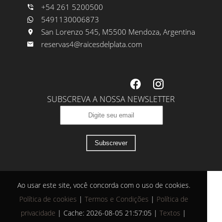
+54 261 5200500
5491130006873
San Lorenzo 545, M5500 Mendoza, Argentina
reservas4@raicesdelplata.com
SUBSCREVA A NOSSA NEWSLETTER
Subscrever
Ao usar este site, você concorda com o uso de cookies.
Política de cookies
|
Termos e Condições
|
Política de
privacidade
|
Cache: 2026-08-05 21:57:05 |
Textos
|