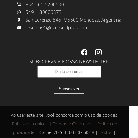
+54 261 5200500
5491130006873
San Lorenzo 545, M5500 Mendoza, Argentina
reservas4@raicesdelplata.com
SUBSCREVA A NOSSA NEWSLETTER
Subscrever
Ao usar este site, você concorda com o uso de cookies.
Política de cookies
|
Termos e Condições
|
Política de
privacidade
|
Cache: 2026-08-07 07:50:48 |
Textos
|