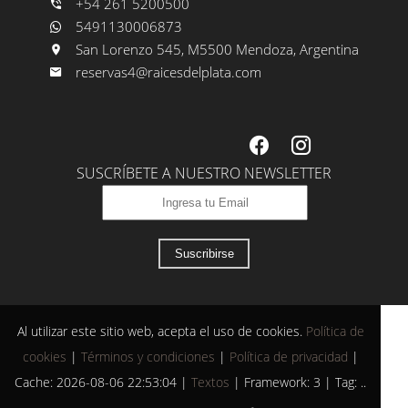
+54 261 5200500
5491130006873
San Lorenzo 545, M5500 Mendoza, Argentina
reservas4@raicesdelplata.com
SUSCRÍBETE A NUESTRO NEWSLETTER
Suscribirse
Al utilizar este sitio web, acepta el uso de cookies.
Política de
cookies
|
Términos y condiciones
|
Política de privacidad
|
Cache: 2026-08-06 22:53:04 |
Textos
|
Framework: 3 |
Tag:
..