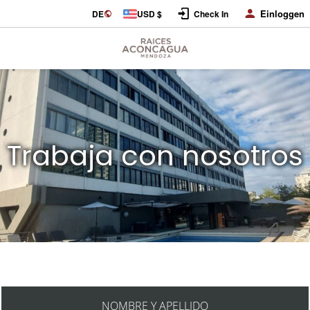
Einloggen
DE
USD $
Check In
Trabaja con nosotros
NOMBRE Y APELLIDO