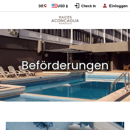
Einloggen
DE
USD $
Check In
Beförderungen